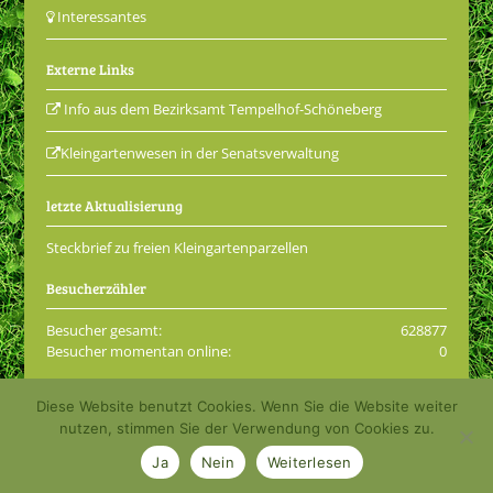
Interessantes
Externe Links
Info aus dem Bezirksamt Tempelhof-Schöneberg
Kleingartenwesen in der Senatsverwaltung
letzte Aktualisierung
Steckbrief zu freien Kleingartenparzellen
Besucherzähler
Besucher gesamt:
628877
Besucher momentan online:
0
Diese Website benutzt Cookies. Wenn Sie die Website weiter
© 2001 - 2026 Kleingartenkolonie Grüne Aue e.V.
nutzen, stimmen Sie der Verwendung von Cookies zu.
Impressum
Datenschutzerklärung
Login
Ja
Nein
Weiterlesen