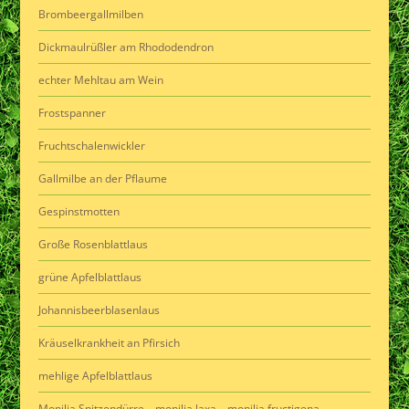
Brombeergallmilben
Dickmaulrüßler am Rhododendron
echter Mehltau am Wein
Frostspanner
Fruchtschalenwickler
Gallmilbe an der Pflaume
Gespinstmotten
Große Rosenblattlaus
grüne Apfelblattlaus
Johannisbeerblasenlaus
Kräuselkrankheit an Pfirsich
mehlige Apfelblattlaus
Monilia Spitzendürre – monilia laxa – monilia fructigena