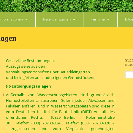
Informationen
freie Kleingärten
Termine
Bild
lagen
Such
Gesetzliche Bestimmungen:
aue.
Auszugsweise aus den
Verwaltungsvorschriften über Dauerkleingärten
und Kleingärten auf landeseigenen Grundstücken:
§ 6 Entsorgungsanlagen
Außerhalb von Wasserschutzgebieten sind grundsätzlich
Humustoiletten anzustreben. Sofern jedoch Abwässer und
Fäkalien anfallen, und in Wasserschutzgebieten sind diese in
vom Deutschen Institut für Bautechnik (DIBT) Anstalt des
öffentlichen Rechts 10829 Berlin, Kolonnenstraße
30 Telefon: (030) 78730-324 Telefax: (030) 78730-320 –
zugelassenen und vom Verpächter genehmigten