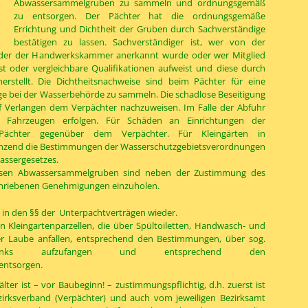
Abwassersammelgruben zu sammeln und ordnungsgemäß
zu entsorgen. Der Pächter hat die ordnungsgemäße
Errichtung und Dichtheit der Gruben durch Sachverständige
bestätigen zu lassen. Sachverständiger ist, wer von der
der der Handwerkskammer anerkannt wurde oder wer Mitglied
t oder vergleichbare Qualifikationen aufweist und diese durch
rstellt. Die Dichtheitsnachweise sind beim Pächter für eine
age bei der Wasserbehörde zu sammeln. Die schadlose Beseitigung
f Verlangen dem Verpächter nachzuweisen. Im Falle der Abfuhr
n Fahrzeugen erfolgen. Für Schäden an Einrichtungen der
 Pächter gegenüber dem Verpächter. Für Kleingärten in
änzend die Bestimmungen der Wasserschutzgebietsverordnungen
assergesetzes.
slosen Abwassersammelgruben sind neben der Zustimmung des
schriebenen Genehmigungen einzuholen.
 in den §§ der Unterpachtverträgen wieder.
n Kleingartenparzellen, die über Spültoiletten, Handwasch- und
r Laube anfallen, entsprechend den Bestimmungen, über sog.
meltanks aufzufangen und entsprechend den
entsorgen.
r ist – vor Baubeginn! – zustimmungspflichtig, d.h. zuerst ist
irksverband (Verpächter) und auch vom jeweiligen Bezirksamt