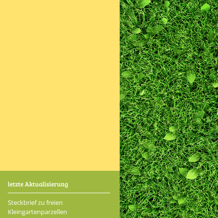
letzte Aktualisierung
Steckbrief zu freien
Kleingartenparzellen