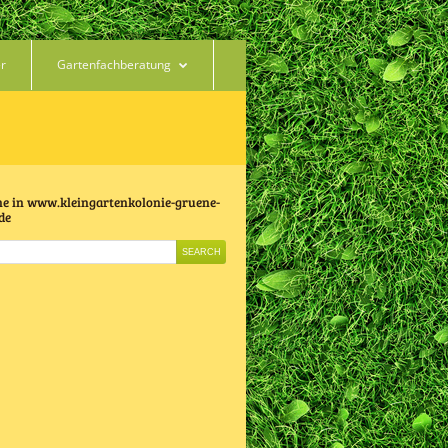
er
Gartenfachberatung
e in www.kleingartenkolonie-gruene-
de