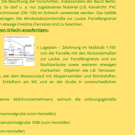
 Die Beachtung der Vorschriften, insbesondere der BauO Berlin,
. So darf u. a. nur zugelassenes Material (z.B. Kanalrohr: PVC
rchmesser (DN 100) im Erdreich verwendet werden. Das Gefälle
etragen. Die Mindestabstandsmaße zur Laube, Parzellengrenze
etwaige Freisitze (Terrasse) sind zu beachten.
gen (3-fach) anzufertigen:
Lageplan – Zeichnung im Maßstab 1:100
von der Parzelle, mit den Abstandsmaßen
zur Laube, zur Parzellengrenze und zur
Nachbarlaube sowie weiteren etwaigen
markanten Objekten wie z.B. Terrassen
, wie dem Wasserzulauf mit Absperrventilen und Rohrbelüfter,
 Entlüftern am WC und an der Grube in unterschiedlichen
g eines Abfuhrunternehmens, wonach die ordnungsgemäße
rsammelgrube (vom Hersteller)
ssersammelgrube DIBt (vom Hersteller)
om Hersteller)