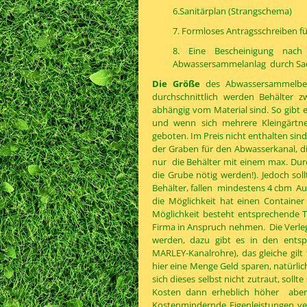
6.Sanitärplan (Strangschema)
7. Formloses Antragsschreiben f
8. Eine Bescheinigung nac
Abwassersammelanlag durch Sac
Die Größe
des Abwassersammelbehäl
durchschnittlich werden Behälter 
abhängig vom Material sind. So gibt
und wenn sich mehrere Kleingärtn
geboten. Im Preis nicht enthalten sind
der Graben für den Abwasserkanal, die
nur die Behälter mit einem max. Dur
die Grube nötig werden!). Jedoch so
Behälter, fallen mindestens 4 cbm Au
die Möglichkeit hat einen Container
Möglichkeit besteht entsprechende Te
Firma in Anspruch nehmen. Die Verleg
werden, dazu gibt es in den entsp
MARLEY-Kanalrohre), das gleiche gilt f
hier eine Menge Geld sparen, natürli
sich dieses selbst nicht zutraut, soll
Kosten dann erheblich höher aber
Kostenmindernde Eigenleistungen ver