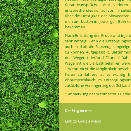
Garantieansprüche nicht verloren
entsprechendes nur auf von ihr selbs
über die Dichtigkeit der Abwasseranl
man am besten im jeweiligen Bezirks
bekommen.
Nach Errichtung der Grube wird irgend 
sehr wichtig! Denn die Entsorgungsk
auch sind oft die Fahrzeuge ungeeign
zu können. Aufgepasst lt. Bestimmun
den Wegen oder/und Zäunen! Daher 
Wege mit wie viel Last befahren werd
– Wenn nicht die Möglichkeit besteht
heran zu fahren, ist es wichtig 
Abpumpschlauch im Entsorgungsprei
zusätzliche Verlängerung des Schlauch
* Anmerkung des Webmaster: Für die 
Der Weg zu uns:
Link zu Google Maps