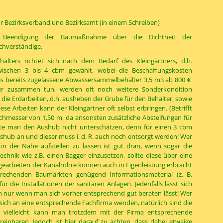
ür Bezirksverband und Bezirksamt (in einem Schreiben)
h Beendigung der Baumaßnahme über die Dichtheit der
hverständige.
ters richtet sich nach dem Bedarf des Kleingärtners, d.h.
zwischen 3 bis 4 cbm gewählt, wobei die Beschaffungskosten
 es bereits zugelassene Abwassersammelbehälter 3,5 m3 ab 800 €
er zusammen tun, werden oft noch weitere Sonderkondition
 die Erdarbeiten, d.h. ausheben der Grube für den Behälter, sowie
se Arbeiten kann der Kleingärtner oft selbst erbringen. (Betrifft
chmesser von 1,50 m, da ansonsten zusätzliche Absteifungen für
llte man den Aushub nicht unterschätzen, denn für einen 3 cbm
shub an und dieser muss i. d. R. auch noch entsorgt werden! Wer
 in der Nähe aufstellen zu lassen ist gut dran, wenn sogar die
chnik wie z.B. einen Bagger einzusetzen, sollte diese über eine
earbeiten der Kanalrohre können auch in Eigenleistung erbracht
rechenden Baumärkten genügend Informationsmaterial (z. B.
ür die Installationen der sanitären Anlagen. Jedenfalls lässt sich
ch nur wenn man sich vorher entsprechend gut beraten lässt! Wer
te sich an eine entsprechende Fachfirma wenden, natürlich sind die
 vielleicht kann man trotzdem mit der Firma entsprechende
einbaren. Jedoch ist hier darauf zu achten, dass dabei etwaige