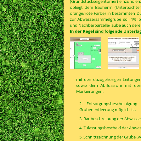
(Grundstückseigentümer) einzuholen.
obliegt dem Bauherrn (Unterpächter)
orange/rote Farbe) in bestimmten Du
zur Abwassersammelgrube soll 1% b
und Nachbarparzelle/laube auch deren 
In der Regel sind folgende Unterla
mit den dazugehörigen Leitungen
sowie dem Abflussrohr mit den
Markierungen.
2. Entsorgungsbescheinigun
Grubenentleerung möglich ist.
3. Baubeschreibung der Abwasse
4. Zulassungsbescheid der Abwa
5. Schnittzeichnung der Grube (v