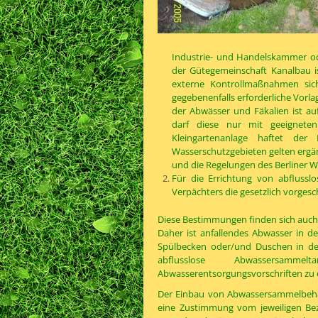
Industrie- und Handelskammer o
der Gütegemeinschaft Kanalbau is
externe Kontrollmaßnahmen siche
gegebenenfalls erforderliche Vorl
der Abwässer und Fäkalien ist au
darf diese nur mit geeignete
Kleingartenanlage haftet der
Wasserschutzgebieten gelten erg
und die Regelungen des Berliner W
Für die Errichtung von abflus
Verpächters die gesetzlich vorge
Diese Bestimmungen finden sich auch
Daher ist anfallendes Abwasser in de
Spülbecken oder/und Duschen in de
abflusslose Abwassersam
Abwasserentsorgungsvorschriften zu 
Der Einbau von Abwassersammelbehälte
eine Zustimmung vom jeweiligen Bez