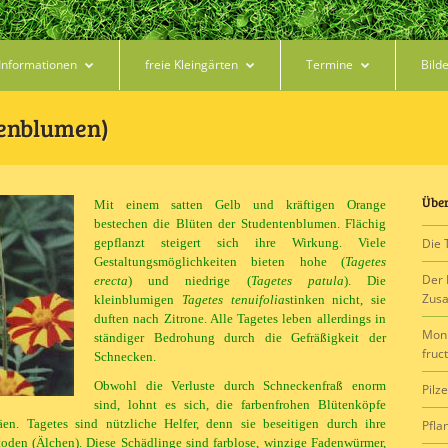
Informationen
freie Kleingärten
Termine
Bild
tenblumen)
Über
Mit einem satten Gelb und kräftigen Orange
bestechen die Blüten der Studentenblumen. Flächig
gepflanzt steigert sich ihre Wirkung. Viele
Die 
Gestaltungsmöglichkeiten bieten hohe (
Tagetes
Der 
erecta
) und niedrige (
Tagetes patula
). Die
Zus
kleinblumigen
Tagetes tenuifolia
stinken nicht, sie
duften nach Zitrone. Alle Tagetes leben allerdings in
Moni
ständiger Bedrohung durch die Gefräßigkeit der
fruc
Schnecken.
Obwohl die Verluste durch Schneckenfraß enorm
Pilz
sind, lohnt es sich, die farbenfrohen Blütenköpfe
en. Tagetes sind nützliche Helfer, denn sie beseitigen durch ihre
Pfla
den (Älchen). Diese Schädlinge sind farblose, winzige Fadenwürmer,