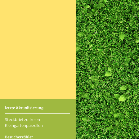
letzte Aktualisierung
Steckbrief zu freien
Kleingartenparzellen
Besucherzähler