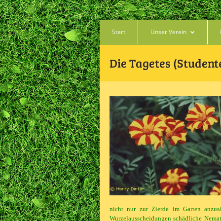
Start
Unser Verein
Die Tagetes (Studen
nicht nur zur Zierde im Garten anzusä
Wurzelausscheidungen schädliche Nemato