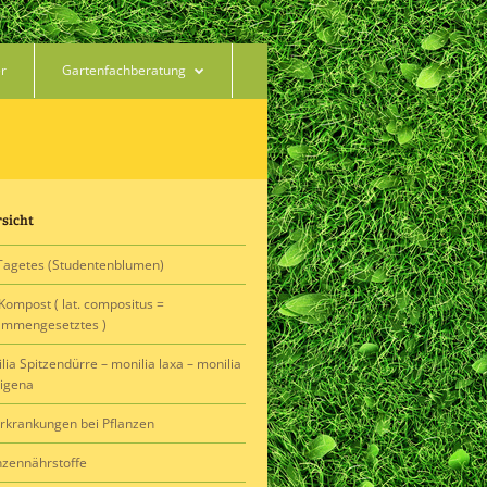
er
Gartenfachberatung
sicht
Tagetes (Studentenblumen)
Kompost ( lat. compositus =
ammengesetztes )
lia Spitzendürre – monilia laxa – monilia
tigena
erkrankungen bei Pflanzen
nzennährstoffe