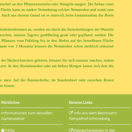
tachel an den Pflanzenwurzeln oder Stängeln saugen. Der Anbau einer
en Fläche kann zu starker Vermehrung solcher Nematoden und somit zum
 Auch aus diesem Grund ist es sinnvoll, beim Gemüseanbau die Beete
Studentenblumen an, werden sie durch die Ausscheidungen der Wurzeln
euchen, müssen Tagetes großflächig gesät oder gepflanzt werden. Die
 Pflanzen vom Frühling bis in den Herbst auf der betroffenen Fläche
traum von 3 Monaten können die Nematoden schon merklich reduziert
e der Nacktschnecken gehören, können Sie sich zunutze machen, indem
tzen. In den Abendstunden oder am frühen Morgen lassen sich dort die
eie säen. Auf der Baumscheibe, im Staudenbeet oder zwischen Rosen
e leisten.
Nützliches
Externe Links
Informationen zum aktuellen
Info aus dem Bezirksamt
Gartenwetter
Tempelhof-Schöneberg
FAQs
Kleingartenwesen in der