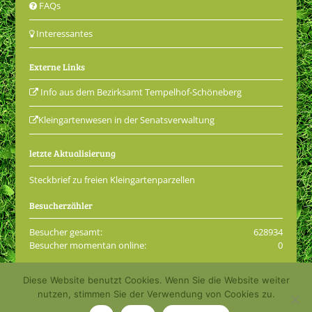
FAQs
Interessantes
Externe Links
Info aus dem Bezirksamt Tempelhof-Schöneberg
Kleingartenwesen in der Senatsverwaltung
letzte Aktualisierung
Steckbrief zu freien Kleingartenparzellen
Besucherzähler
Besucher gesamt:
628934
Besucher momentan online:
0
Diese Website benutzt Cookies. Wenn Sie die Website weiter
© 2001 - 2026 Kleingartenkolonie Grüne Aue e.V.
nutzen, stimmen Sie der Verwendung von Cookies zu.
Impressum
Datenschutzerklärung
Login