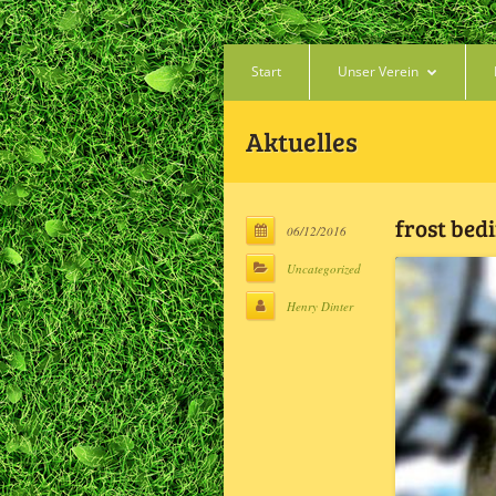
Start
Unser Verein
Aktuelles
frost bed
06/12/2016
Uncategorized
Henry Dinter