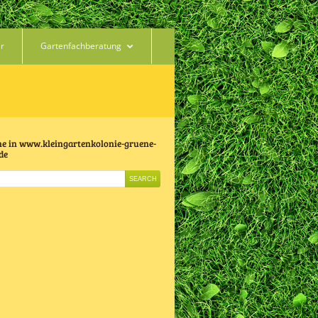
er
Gartenfachberatung
e in www.kleingartenkolonie-gruene-
de