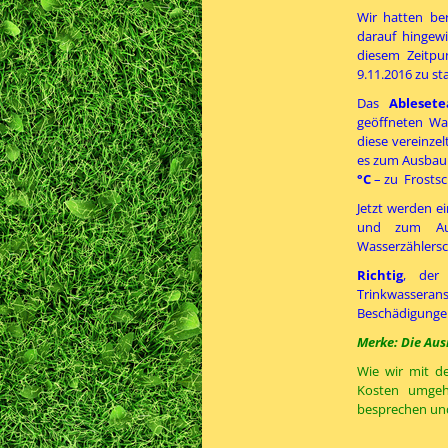
Wir hatten be
darauf hingew
diesem Zeitpu
9.11.2016 zu s
Das
Ableset
geöffneten Wa
diese vereinze
es zum Ausbau 
°C
– zu Frosts
Jetzt werden e
und zum Au
Wasserzählersc
Richtig
, der
Trinkwasserans
Beschädigungen
Merke: Die Aus
Wie wir mit d
Kosten umgeh
besprechen und