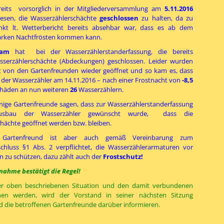
reits vorsorglich in der Mitgliederversammlung am
5.11.2016
iesen, die Wasserzählerschächte
geschlossen
zu halten, da zu
nkt lt. Wetterbericht bereits absehbar war, dass es ab dem
tarken Nachtfrösten kommen kann.
eam
hat bei der Wasserzählerstanderfassung, die bereits
sserzählerschächte (Abdeckungen) geschlossen. Leider wurden
lt von den Gartenfreunden wieder geöffnet und so kam es, dass
der Wasserzähler am 14.11.2016 – nach einer Frostnacht von
-8,5
chäden an nun weiteren
26
Wasserzählern.
inige Gartenfreunde sagen, dass zur Wasserzählerstanderfassung
sbau der Wasserzähler gewünscht wurde, dass die
hächte geöffnet werden bzw. bleiben.
 Gartenfreund ist aber auch gemäß Vereinbarung zum
chluss §1 Abs. 2 verpflichtet, die Wasserzählerarmaturen vor
 zu schützen, dazu zählt auch der
Frostschutz!
nahme bestätigt die Regel!
er oben beschriebenen Situation und den damit verbundenen
en werden, wird der Vorstand in seiner nächsten Sitzung
 die betroffenen Gartenfreunde darüber informieren.