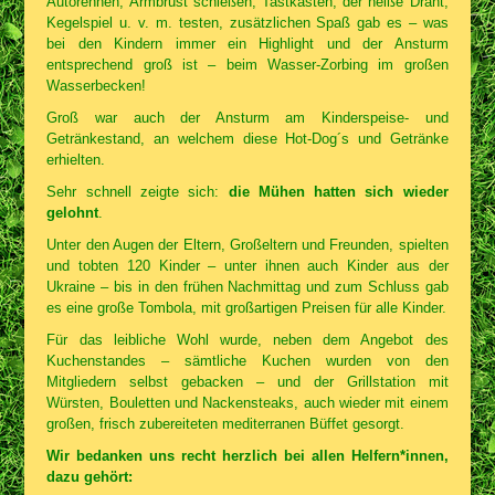
Autorennen, Armbrust schießen, Tastkasten, der heiße Draht,
Kegelspiel u. v. m. testen, zusätzlichen Spaß gab es – was
bei den Kindern immer ein Highlight und der Ansturm
entsprechend groß ist – beim Wasser-Zorbing im großen
Wasserbecken!
Groß war auch der Ansturm am Kinderspeise- und
Getränkestand, an welchem diese Hot-Dog´s und Getränke
erhielten.
Sehr schnell zeigte sich:
die Mühen hatten sich wieder
gelohnt
.
Unter den Augen der Eltern, Großeltern und Freunden, spielten
und tobten 120 Kinder – unter ihnen auch Kinder aus der
Ukraine – bis in den frühen Nachmittag und zum Schluss gab
es eine große Tombola, mit großartigen Preisen für alle Kinder.
Für das leibliche Wohl wurde, neben dem Angebot des
Kuchenstandes – sämtliche Kuchen wurden von den
Mitgliedern selbst gebacken – und der Grillstation mit
Würsten, Bouletten und Nackensteaks, auch wieder mit einem
großen, frisch zubereiteten mediterranen Büffet gesorgt.
Wir bedanken uns recht herzlich bei allen Helfern*innen,
dazu gehört: