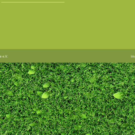
e e.V.
Im