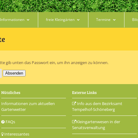
Informationen
freie Kleingärten
Termine
Bil
te
Bitte gib unten das Passwort ein, um ihn anzeigen zu können.
Nützliches
Externe Links
Informationen zum aktuellen
Info aus dem Bezirksamt
Gartenwetter
Tempelhof-Schöneberg
FAQs
Kleingartenwesen in der
Senatsverwaltung
Interessantes