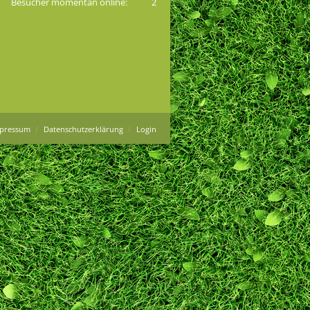
Besucher momentan online:
2
pressum
Datenschutzerklärung
Login