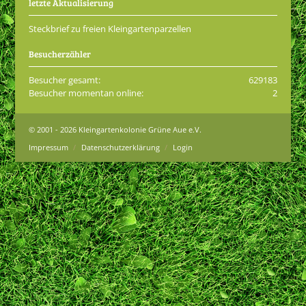
letzte Aktualisierung
Steckbrief zu freien Kleingartenparzellen
Besucherzähler
Besucher gesamt:
629183
Besucher momentan online:
2
© 2001 - 2026 Kleingartenkolonie Grüne Aue e.V.
Impressum
Datenschutzerklärung
Login