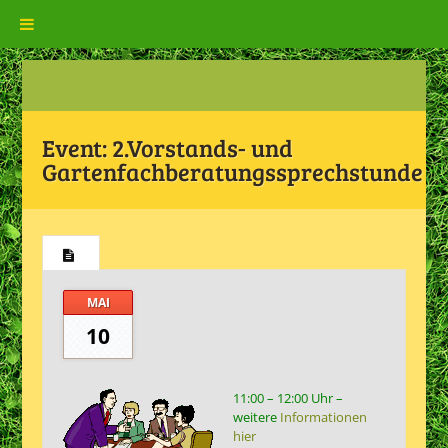
Event:
2.Vorstands- und
Gartenfachberatungssprechstunde
MAI
10
11:00 – 12:00 Uhr –
weitere
Informationen
hier