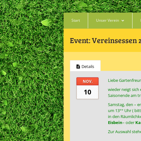
Start
Unser Verein
Event:
Vereinsessen 
Details
Liebe Gartenfreu
NOV.
wieder neigt sic
10
Saisonende am tr
Samstag, den – ent
um 13°° Uhr ( bitt
in den Räumlichke
Eisbein
– oder
Ka
Zur Auswahl stehe