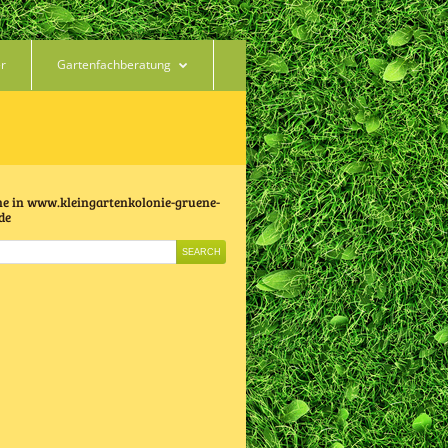
er
Gartenfachberatung
e in www.kleingartenkolonie-gruene-
de