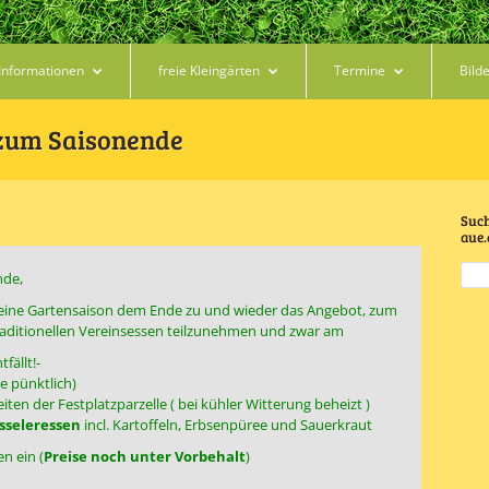
Informationen
freie Kleingärten
Termine
Bild
zum Saisonende
Such
aue.
nde,
h eine Gartensaison dem Ende zu und wieder das Angebot, zum
aditionellen Vereinsessen teilzunehmen und zwar am
fällt!-
e pünktlich)
iten der Festplatzparzelle ( bei kühler Witterung beheizt )
sseleressen
incl. Kartoffeln, Erbsenpüree und Sauerkraut
n ein (
Preise noch unter Vorbehalt
)