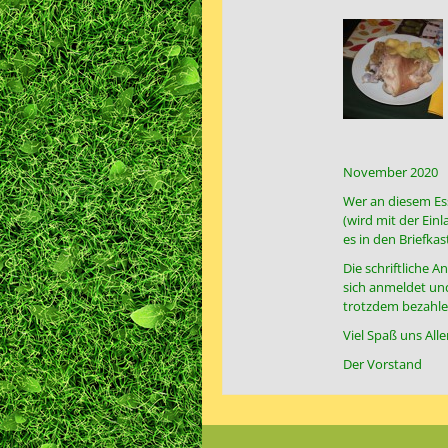
November 2020
Wer an diesem Es
(wird mit der Ei
es in den Briefk
Die schriftliche 
sich anmeldet un
trotzdem bezahlen
Viel Spaß uns All
Der Vorstand