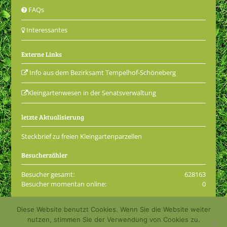
FAQs
Interessantes
Externe Links
Info aus dem Bezirksamt Tempelhof-Schöneberg
Kleingartenwesen in der Senatsverwaltung
letzte Aktualisierung
Steckbrief zu freien Kleingartenparzellen
Besucherzähler
Besucher gesamt:
628163
Besucher momentan online:
0
Diese Website benutzt Cookies. Wenn Sie die Website weiter
© 2001 - 2026 Kleingartenkolonie Grüne Aue e.V.
nutzen, stimmen Sie der Verwendung von Cookies zu.
Impressum
Datenschutzerklärung
Login