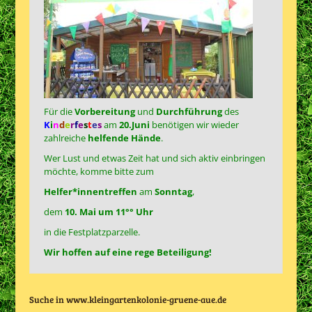
Für die
Vorbereitung
und
Durchführung
des
K
i
n
d
e
r
f
e
s
t
e
s
am
20.Juni
benötigen wir wieder
zahlreiche
helfende Hände
.
Wer Lust und etwas Zeit hat und sich aktiv einbringen
möchte, komme bitte zum
Helfer*innentreffen
am
Sonntag
,
dem
10. Mai um 11°° Uhr
in die Festplatzparzelle.
Wir hoffen auf eine rege Beteiligung!
Suche in www.kleingartenkolonie-gruene-aue.de