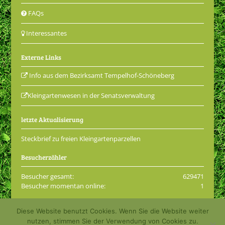
FAQs
Interessantes
Externe Links
Info aus dem Bezirksamt Tempelhof-Schöneberg
Kleingartenwesen in der Senatsverwaltung
letzte Aktualisierung
Steckbrief zu freien Kleingartenparzellen
Besucherzähler
Besucher gesamt:
629471
Besucher momentan online:
1
Diese Website benutzt Cookies. Wenn Sie die Website weiter
© 2001 - 2026 Kleingartenkolonie Grüne Aue e.V.
nutzen, stimmen Sie der Verwendung von Cookies zu.