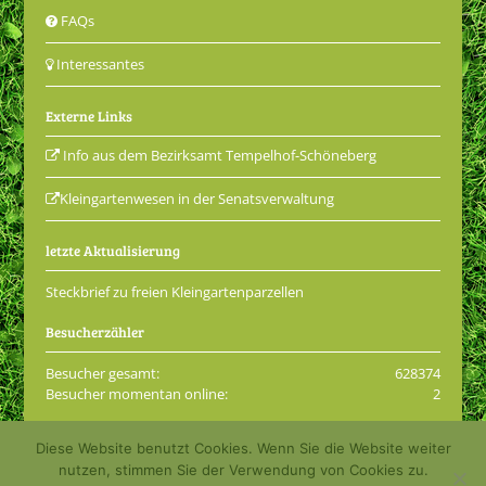
FAQs
Interessantes
Externe Links
Info aus dem Bezirksamt Tempelhof-Schöneberg
Kleingartenwesen in der Senatsverwaltung
letzte Aktualisierung
Steckbrief zu freien Kleingartenparzellen
Besucherzähler
Besucher gesamt:
628374
Besucher momentan online:
2
Diese Website benutzt Cookies. Wenn Sie die Website weiter
© 2001 - 2026 Kleingartenkolonie Grüne Aue e.V.
nutzen, stimmen Sie der Verwendung von Cookies zu.
Impressum
Datenschutzerklärung
Login